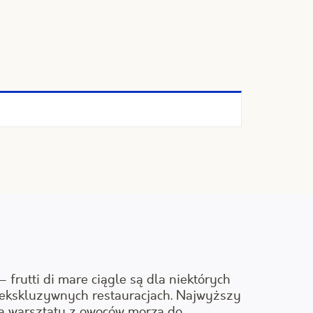
– frutti di mare ciągle są dla niektórych
kskluzywnych restauracjach. Najwyższy
na warsztaty z owoców morza do