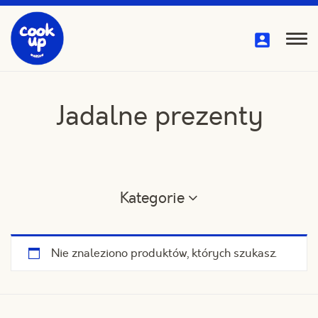
Przejdź
do
treści
Pok
me
Jadalne prezenty
Kategorie
Nie znaleziono produktów, których szukasz.