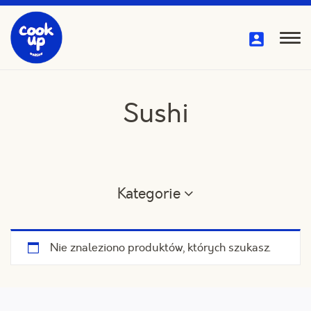
Przejdź
do
treści
Pok
me
Sushi
Kategorie
Nie znaleziono produktów, których szukasz.