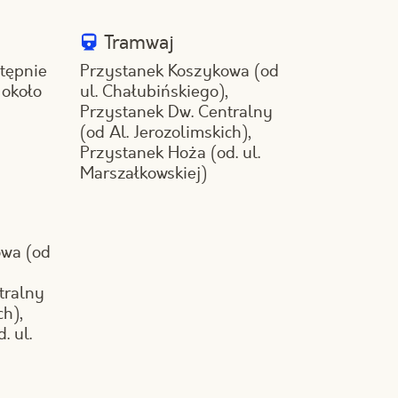
Tramwaj
stępnie
Przystanek Koszykowa (od
 około
ul. Chałubińskiego),
Przystanek Dw. Centralny
(od Al. Jerozolimskich),
Przystanek Hoża (od. ul.
Marszałkowskiej)
owa (od
tralny
ch),
. ul.