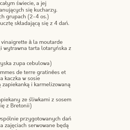
ałym świecie, a jej
nujących się kucharzy.
ch grupach (2-4 os.)
cztę składającą się z 4 dań.
 vinaigrette à la moutarde
i wytrawna tarta lotaryńska z
aryska zupa cebulowa)
ommes de terre gratinées et
na kaczka w sosie
zapiekanką i karmelizowaną
apiekany ze śliwkami z sosem
 z Bretonii)
 wspólnie przygotowanych dań
 Na zajęciach serwowane będą