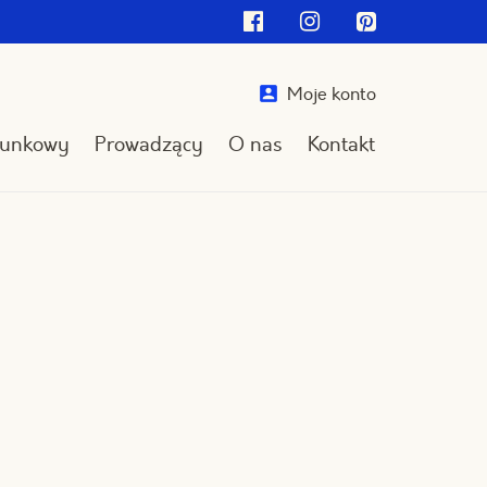
Facebook
Instagram
Pinterest
Moje konto
runkowy
Prowadzący
O nas
Kontakt
Przejdź
do
treści