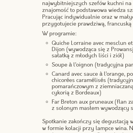
najwybitniejszych szefów kuchni na c
znajomość to podstawowa wiedza sza
Pracując indywidualnie oraz w mały
przygotujecie prawdziwą, francuską u
W programie:
Quiche Lorraine avec mesclun et
Dijon (wywodząca się z Prowansj
sałatką z młodych liści i ziół)
Soupe à l’oignon (tradycyjna p
Canard avec sauce à l’orange, p
chicorées caramélisés (tradycyj
pomarańczowym z ziemniaczaną 
cykorią z Bordeaux)
Far Breton aux pruneaux (flan z
z solonym masłem wywodzący się
Spotkanie zakończy się degustacją
w formie kolacji przy lampce wina.