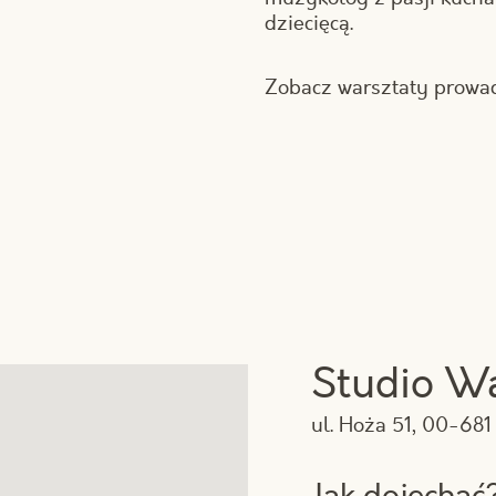
dziecięcą.
Zobacz warsztaty prow
Studio W
ul. Hoża 51, 00-68
Jak dojechać