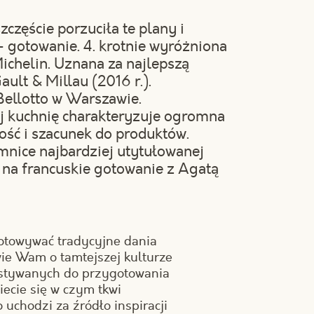
częście porzuciła te plany i
- gotowanie. 4. krotnie wyróżniona
chelin. Uznana za najlepszą
ult & Millau (2016 r.).
Bellotto w Warszawie.
j kuchnię charakteryzuje ogromna
ość i szacunek do produktów.
mnice najbardziej utytułowanej
na francuskie gotowanie z Agatą
otowywać tradycyjne dania
wie Wam o tamtejszej kulturze
ystywanych do przygotowania
ecie się w czym tkwi
 uchodzi za źródło inspiracji