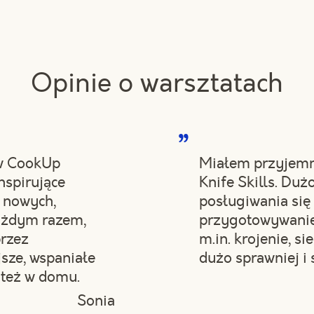
Opinie o warsztatach
 w CookUp
Miałem przyjemno
inspirujące
Knife Skills. Du
 nowych,
posługiwania się
każdym razem,
przygotowywanie
przez
m.in. krojenie, si
jsze, wspaniałe
dużo sprawniej i 
 też w domu.
Sonia