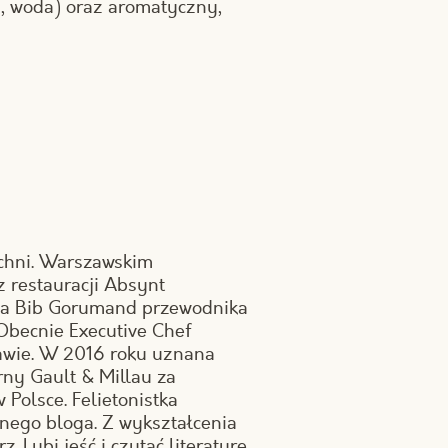
a, woda) oraz aromatyczny,
chni. Warszawskim
 restauracji Absynt
ona Bib Gorumand przewodnika
 Obecnie Executive Chef
awie. W 2016 roku uznana
rny Gault & Millau za
 Polsce. Felietonistka
rnego bloga. Z wykształcenia
. Lubi jeść i czytać literaturę