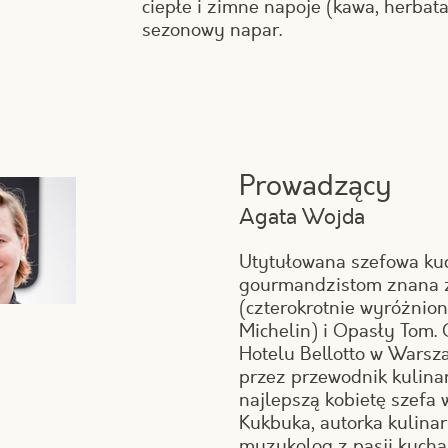
ciepłe i zimne napoje (kawa, herbat
sezonowy napar.
Prowadzący
Agata Wojda
Utytułowana szefowa ku
gourmandzistom znana z
(czterokrotnie wyróżni
Michelin) i Opasły Tom.
Hotelu Bellotto w Warsz
przez przewodnik kulina
najlepszą kobietę szefa w
Kukbuka, autorka kulina
muzykolog z pasji kucharz