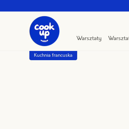
Przejdź
do
treści
Warsztaty
Warsztat
Kuchnia francuska