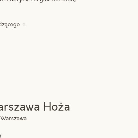
adzącego
arszawa Hoża
1 Warszawa
?