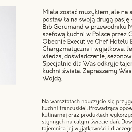
Miała zostać muzykiem, ale na sz
postawiła na swoją drugą pasję 
Bib Gorumand w przewodniku Mi
szefową kuchni w Polsce przez Ga
Obecnie Executive Chef Hotelu 
Charyzmatyczna i wyjątkowa. Je
wiedza, doświadczenie, sezonow
Specjalnie dla Was odkryje taje
kuchni świata. Zapraszamy Was 
Wojdą.
Na warsztatach nauczycie się przyg
kuchni francuskiej. Prowadząca opo
kulinarnej oraz produktach wykorz
słynnych na całym świecie dań. Dowi
tajemnica jej wyjątkowości i dlaczego