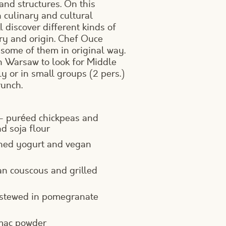
and structures. On this
 culinary and cultural
 discover different kinds of
ory and origin. Chef Ouce
 some of them in original way.
in Warsaw to look for Middle
 or in small groups (2 pers.)
runch.
puréed chickpeas and
d soja flour
ined yogurt and vegan
an couscous and grilled
 stewed in pomegranate
umac powder