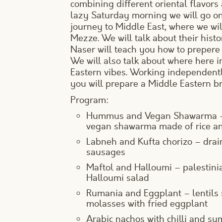
combining different oriental flavors 
lazy Saturday morning we will go on
journey to Middle East, where we will
Mezze. We will talk about their hist
Naser will teach you how to prepere
We will also talk about where here 
Eastern vibes. Working independently
you will prepare a Middle Eastern b
Program:
Hummus and Vegan Shawarma – 
vegan shawarma made of rice an
Labneh and Kufta chorizo – dra
sausages
Maftol and Halloumi – palestini
Halloumi salad
Rumania and Eggplant – lentils
molasses with fried eggplant
Arabic nachos with chilli and s