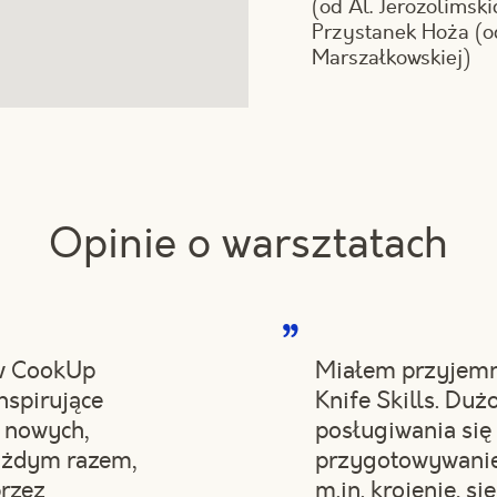
(od Al. Jerozolimski
Przystanek Hoża (od
Marszałkowskiej)
Opinie o warsztatach
 w CookUp
Miałem przyjemno
inspirujące
Knife Skills. Du
 nowych,
posługiwania się
każdym razem,
przygotowywanie
przez
m.in. krojenie, si