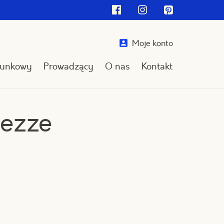
Facebook
Instagram
Pinterest
Moje konto
runkowy
Prowadzący
O nas
Kontakt
Przejdź
do
treści
Mezze