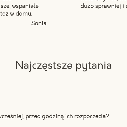
jsze, wspaniałe
dużo sprawniej i 
 też w domu.
Sonia
Najczęstsze pytania
nie, a przede wszystkim włóż wygodne buty, dzięki 
przy wyspie do gotowania. Gotowanie to przyjemność,
cześniej, przed godziną ich rozpoczęcia?
tatów dostaniesz fartuch kucharski, także nie musisz 
towania.