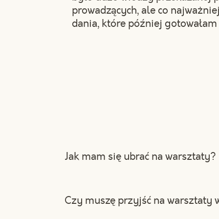
prowadzących, ale co najważnie
dania, które później gotowałam
Jak mam się ubrać na warsztaty?
W miarę możliwości ubierz się wygod
zmęczy Cię tak bardzo długie stanie 
Czy muszę przyjść na warsztaty w
dużo fizycznej pracy :) Na czas warsz
martwić o ubrudzenie się w trakcie go