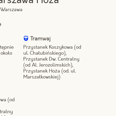
arszawa Hoża
1 Warszawa
?
Tramwaj
stępnie
Przystanek Koszykowa (od
 około
ul. Chałubińskiego),
Przystanek Dw. Centralny
(od Al. Jerozolimskich),
Przystanek Hoża (od. ul.
Marszałkowskiej)
owa (od
tralny