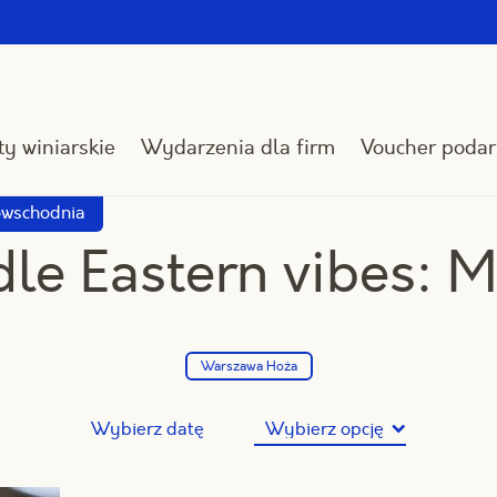
y winiarskie
Wydarzenia dla firm
Voucher poda
owschodnia
le Eastern vibes: 
Warszawa Hoża
Wybierz datę