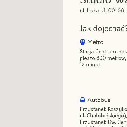
Studio W
ul. Hoża 51, 00-68
Jak dojechać
Metro
Stacja Centrum, na
pieszo 800 metrów,
12 minut
Autobus
Przystanek Koszyk
ul. Chałubińskiego),
Przystanek Dw. Cen