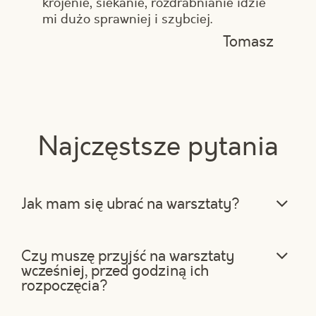
krojenie, siekanie, rozdrabnianie idzie
mi dużo sprawniej i szybciej.
Tomasz
Najczęstsze pytania
Jak mam się ubrać na warsztaty?
W miarę możliwości ubierz się
wygodnie, a przede wszystkim włóż
Czy muszę przyjść na warsztaty
wygodne buty, dzięki czemu nie zmęczy
wcześniej, przed godziną ich
Cię tak bardzo długie stanie przy wyspie
rozpoczęcia?
do gotowania. Gotowanie to