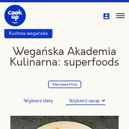
Przejdź
do
treści
Pok
me
Kuchnia wegańska
Wegańska Akademia
Kulinarna: superfoods
Warszawa Hoża
Wybierz datę