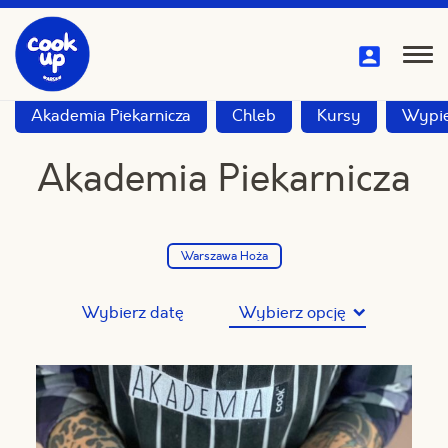
Przejdź
do
treści
Pok
me
Akademia Piekarnicza
Chleb
Kursy
Wypie
Akademia Piekarnicza
Warszawa Hoża
Wybierz datę