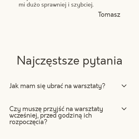
mi dużo sprawniej i szybciej.
Tomasz
Najczęstsze pytania
Jak mam się ubrać na warsztaty?
W miarę możliwości ubierz się
wygodnie, a przede wszystkim włóż
Czy muszę przyjść na warsztaty
wygodne buty, dzięki czemu nie zmęczy
wcześniej, przed godziną ich
Cię tak bardzo długie stanie przy wyspie
rozpoczęcia?
do gotowania. Gotowanie to
przyjemność, ale też dużo fizycznej
Nie musisz pojawiać się dużo wcześniej.