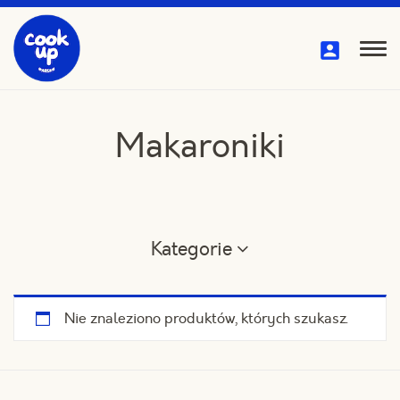
Przejdź
do
treści
Pok
me
Makaroniki
Kategorie
Nie znaleziono produktów, których szukasz.