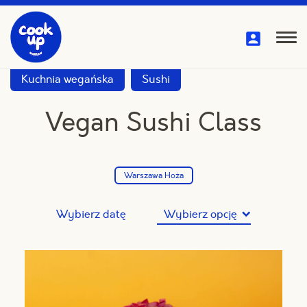
Przejdź
do
treści
Pok
me
Kuchnia wegańska
Sushi
Vegan Sushi Class
Warszawa Hoża
Wybierz datę