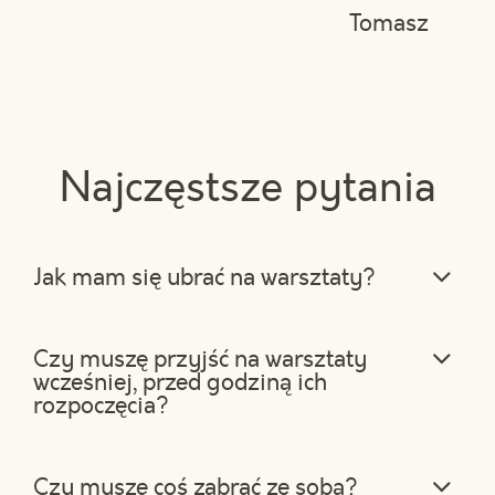
Tomasz
Najczęstsze pytania
Jak mam się ubrać na warsztaty?
W miarę możliwości ubierz się
wygodnie, a przede wszystkim włóż
Czy muszę przyjść na warsztaty
wygodne buty, dzięki czemu nie zmęczy
wcześniej, przed godziną ich
Cię tak bardzo długie stanie przy wyspie
rozpoczęcia?
do gotowania. Gotowanie to
przyjemność, ale też dużo fizycznej
Nie musisz pojawiać się dużo wcześniej.
pracy :) Na czas warsztatów dostaniesz
Kilka minut przed warsztatami w
Czy muszę coś zabrać ze sobą?