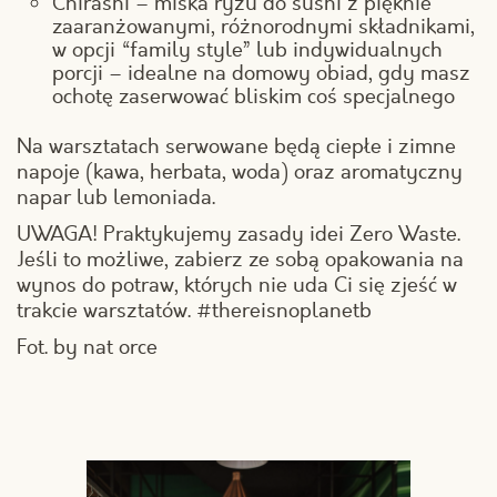
Chirashi – miska ryżu do sushi z pięknie
zaaranżowanymi, różnorodnymi składnikami,
w opcji “family style” lub indywidualnych
porcji – idealne na domowy obiad, gdy masz
ochotę zaserwować bliskim coś specjalnego
Na warsztatach serwowane będą ciepłe i zimne
napoje (kawa, herbata, woda) oraz aromatyczny
napar lub lemoniada.
UWAGA! Praktykujemy zasady idei Zero Waste.
Jeśli to możliwe, zabierz ze sobą opakowania na
wynos do potraw, których nie uda Ci się zjeść w
trakcie warsztatów. #thereisnoplanetb
Fot. by nat orce