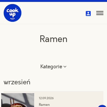
Przejdź
do
treści
Pok
me
Ramen
Kategorie
wrzesień
12.09.2026
Ramen